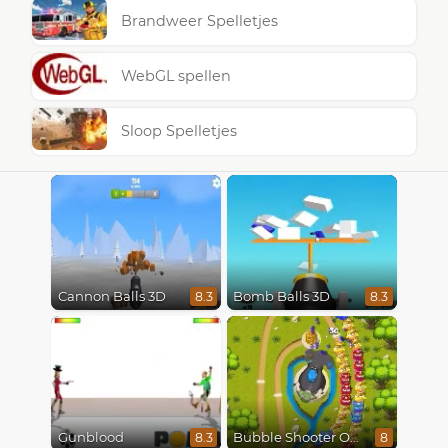
Brandweer Spelletjes
WebGL spellen
Sloop Spelletjes
Cannon Balls 3D
Bomb Balls 3D
8.3
8.3
Gunblood
Bubble Shooter Online
8.3
8