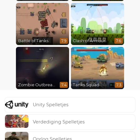
Battle of Tanks
Clash of Armour
7.9
7.6
Zombie Outbreak Arena
Tanks Squad
7.4
7.3
Unity Spelletjes
Verdediging Spelletjes
Oorlog Spelletjes