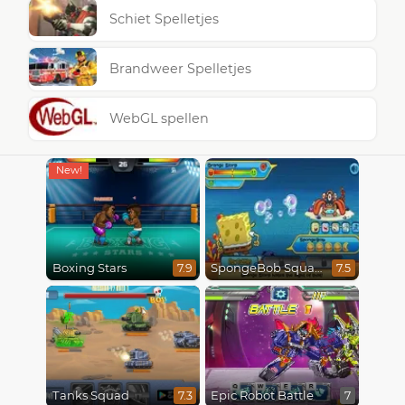
Schiet Spelletjes
Brandweer Spelletjes
WebGL spellen
Boxing Stars
SpongeBob SquarePants : Monster Island Adventures
7.9
7.5
Tanks Squad
Epic Robot Battle
7.3
7