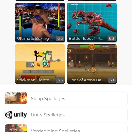
Ultimate Boxing
Battle Robot T-Rex Age
6.5
6.3
Stickman Fighter Epic Battles
Gods of Arena Battles
6.3
6.1
Sloop Spelletjes
Unity Spelletjes
Verdediging Spelletjes