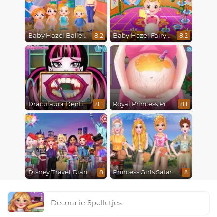
Baby Hazel Ballerina Dance
Baby Hazel Fairyland Ballet
8.2
8.2
Draculaura Dentist
Royal Princess Pregnant
8.1
8.1
Disney Travel Diaries: City Break
Princess Girls Safari Trip
8
8
Decoratie Spelletjes