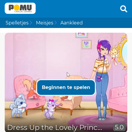
Spelletjes
Meisjes
Aankleed
Beginnen te spelen
Dress Up the Lovely Princess
5.0