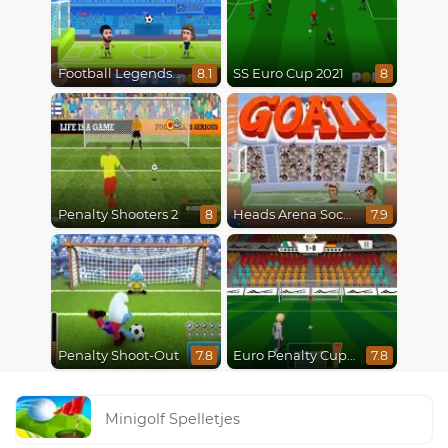
Football Legends 2021
SS Euro Cup 2021
8.1
8
Penalty Shooters 2
Heads Arena Soccer All Stars
8
7.9
Penalty Shoot-Out
Euro Penalty Cup 2021
7.8
7.8
Minigolf Spelletjes