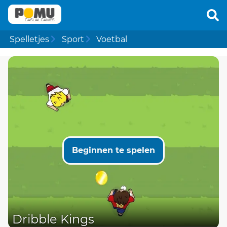
Spelletjes
Sport
Voetbal
Beginnen te spelen
Dribble Kings