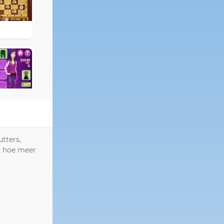
tters,
t, hoe meer