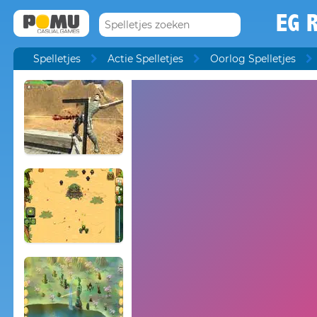
EG R
Spelletjes
Actie Spelletjes
Oorlog Spelletjes