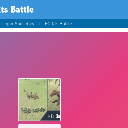
ts Battle
Leger Spelletjes
EG Rts Battle