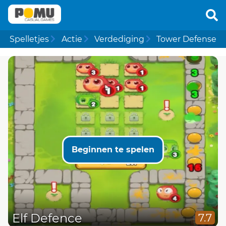
Spelletjes
Actie
Verdediging
Tower Defense
Beginnen te spelen
Elf Defence
7.7