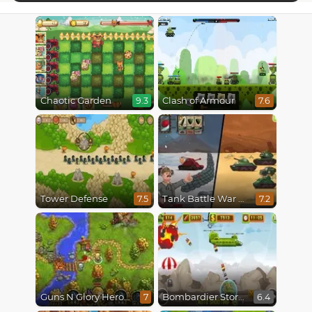
Chaotic Garden
Clash of Armour
9.3
7.6
Tower Defense
Tank Battle War Commander
7.5
7.2
Guns N Glory Heroes
Bombardier Storm
7
6.4