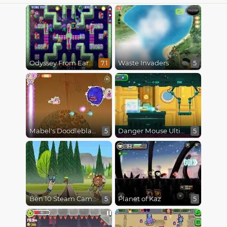
Odyssey From Earth To Space
Waste Invaders
7.1
5
Mabel's Doodleblaster
Danger Mouse Ultimate
5
5
Ben 10 Steam Camp
Planet of Kaz
5
5