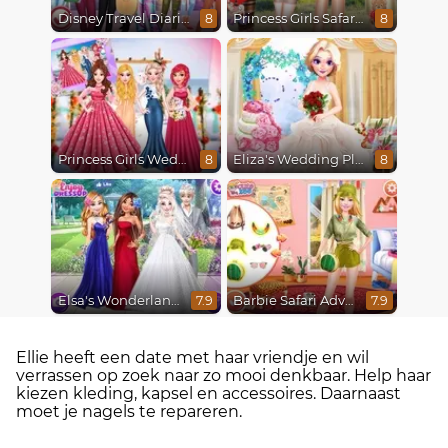
Disney Travel Diaries: City Break
Princess Girls Safari Trip
8
8
Princess Girls Wedding Trip
Eliza's Wedding Planner
8
8
Elsa's Wonderland Wedding
Barbie Safari Adventure
7.9
7.9
Ellie heeft een date met haar vriendje en wil
verrassen op zoek naar zo mooi denkbaar. Help haar
kiezen kleding, kapsel en accessoires. Daarnaast
moet je nagels te repareren.