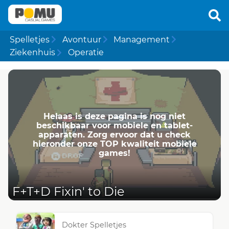
Spelletjes
Avontuur
Management
Ziekenhuis
Operatie
Helaas is deze pagina is nog niet
beschikbaar voor mobiele en tablet-
apparaten. Zorg ervoor dat u check
hieronder onze TOP kwaliteit mobiele
games!
F+T+D Fixin' to Die
Dokter Spelletjes