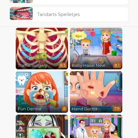
Tandarts Spelletjes
Traffic Surgery
Baby Hazel Newborn Vaccination
8.5
8.1
Fun Dentist
Hand Doctor
8
7.9