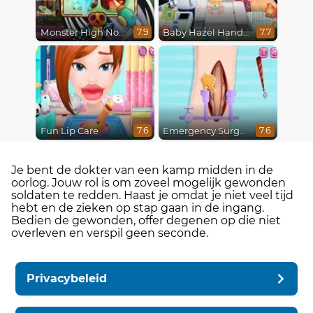
Monster High Nose Doctor
Baby Hazel Hand Fracture
7.9
7.7
Fun Lip Care
Emergency Surgery
7.6
7.6
Je bent de dokter van een kamp midden in de
oorlog. Jouw rol is om zoveel mogelijk gewonden
soldaten te redden. Haast je omdat je niet veel tijd
hebt en de zieken op stap gaan in de ingang.
Bedien de gewonden, offer degenen op die niet
overleven en verspil geen seconde.
Privacybeleid