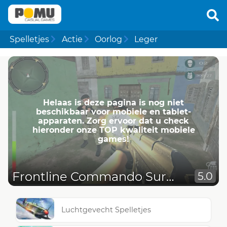
Spelletjes
Actie
Oorlog
Leger
Helaas is deze pagina is nog niet
beschikbaar voor mobiele en tablet-
apparaten. Zorg ervoor dat u check
hieronder onze TOP kwaliteit mobiele
games!
Frontline Commando Survival
5.0
Luchtgevecht Spelletjes