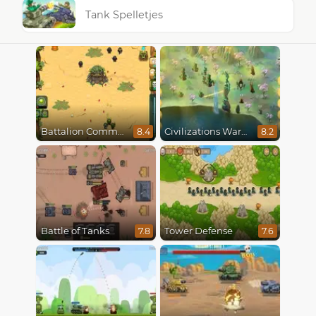
Tank Spelletjes
Battalion Commander
Civilizations Wars Master Edition
8.4
8.2
Battle of Tanks
Tower Defense
7.8
7.6