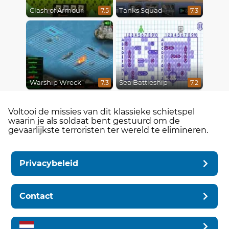
Clash of Armour
Tanks Squad
7.5
7.3
Warship Wreck
Sea Battleship
7.3
7.2
Voltooi de missies van dit klassieke schietspel
waarin je als soldaat bent gestuurd om de
gevaarlijkste terroristen ter wereld te elimineren.
Privacybeleid
Contact