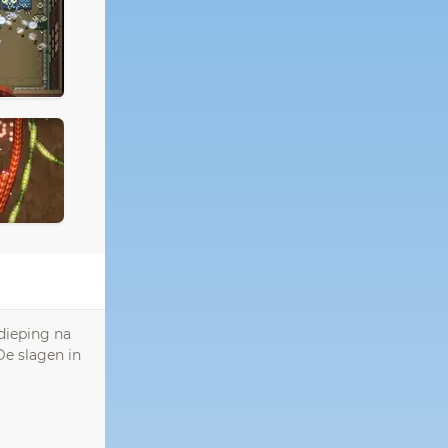
rdieping na
De slagen in