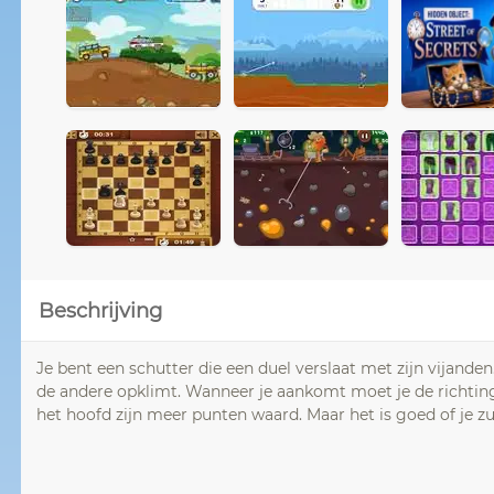
Beschrijving
Je bent een schutter die een duel verslaat met zijn vijanden
de andere opklimt. Wanneer je aankomt moet je de richting
het hoofd zijn meer punten waard. Maar het is goed of je zu