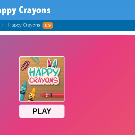
ppy Crayons
Happy Crayons
6.9