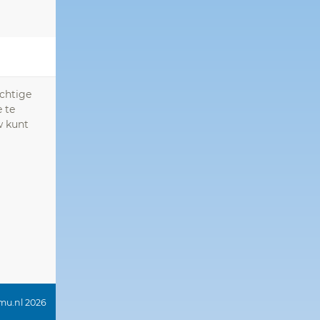
achtige
 te
w kunt
omu.nl 2026