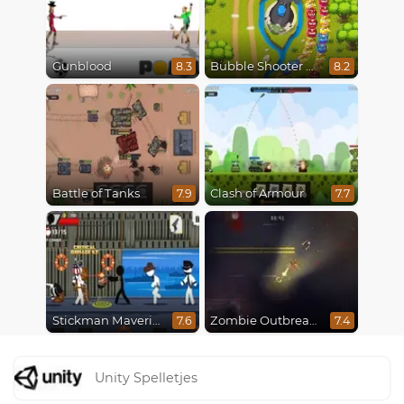
Gunblood
Bubble Shooter Online
8.3
8.2
Battle of Tanks
Clash of Armour
7.9
7.7
Stickman Maverick: Bad Boys Killer
Zombie Outbreak Arena
7.6
7.4
Unity Spelletjes