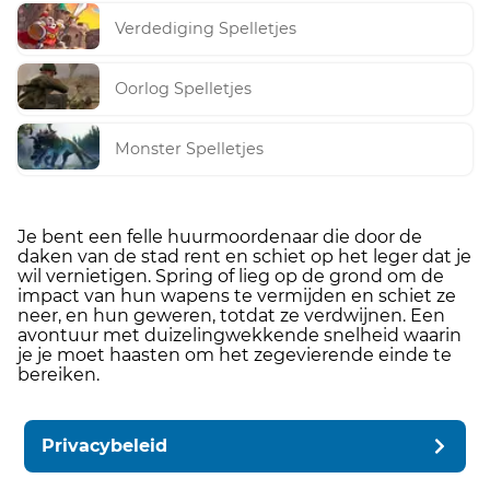
Verdediging Spelletjes
Oorlog Spelletjes
Monster Spelletjes
Je bent een felle huurmoordenaar die door de
daken van de stad rent en schiet op het leger dat je
wil vernietigen. Spring of lieg op de grond om de
impact van hun wapens te vermijden en schiet ze
neer, en hun geweren, totdat ze verdwijnen. Een
avontuur met duizelingwekkende snelheid waarin
je je moet haasten om het zegevierende einde te
bereiken.
Privacybeleid