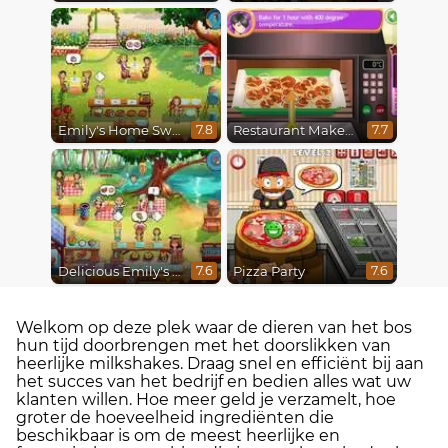
Emily's Home Sweet Home
Restaurant Makeover
7.8
7.7
Delicious Emily's Hopes And Fears
Pizza Party
7.6
7.6
Welkom op deze plek waar de dieren van het bos
hun tijd doorbrengen met het doorslikken van
heerlijke milkshakes. Draag snel en efficiënt bij aan
het succes van het bedrijf en bedien alles wat uw
klanten willen. Hoe meer geld je verzamelt, hoe
groter de hoeveelheid ingrediënten die
beschikbaar is om de meest heerlijke en