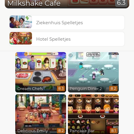
Milkshake Cafe
6.3
Ziekenhuis Spelletjes
Hotel Spelletjes
Dream Chefs
Penguin Diner 2
8.3
8.2
Delicious Emily New Beginning
Pancake Bar
8.2
8.1