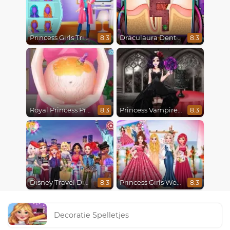
Princess Girls Trip To Aspen
Draculaura Dentist
8.3
8.3
Royal Princess Pregnant
Princess Vampire Wedding Makeover
8.3
8.3
Disney Travel Diaries: City Break
Princess Girls Wedding Trip
8.3
8.3
Decoratie Spelletjes