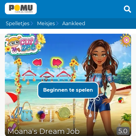
Spelletjes
Meisjes
Aankleed
Beginnen te spelen
Moana's Dream Job
5.0