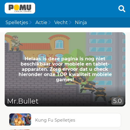
Spelletjes
Actie
Vecht
Ninja
Helaas is deze pagina is nog niet
beschikbaar voor mobiele en tablet-
apparaten. Zorg ervoor dat u check
hieronder onze TOP kwaliteit mobiele
games!
Mr.Bullet
5.0
Kung Fu Spelletjes