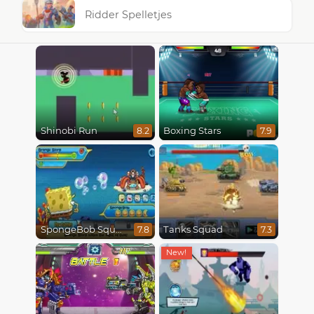
Ridder Spelletjes
Shinobi Run
Boxing Stars
8.2
7.9
SpongeBob SquarePants : Monster Island Adventures
Tanks Squad
7.8
7.3