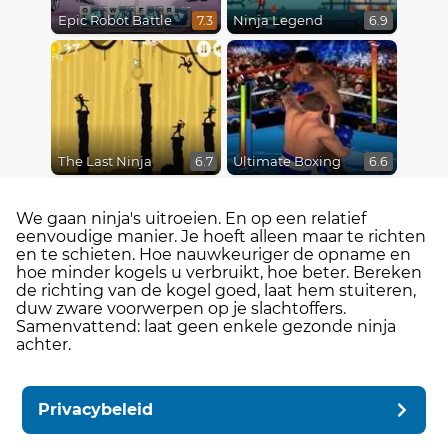
Epic Robot Battle
Ninja Legend
7.3
6.9
The Last Ninja
Ultimate Boxing
6.7
6.6
We gaan ninja's uitroeien. En op een relatief
eenvoudige manier. Je hoeft alleen maar te richten
en te schieten. Hoe nauwkeuriger de opname en
hoe minder kogels u verbruikt, hoe beter. Bereken
de richting van de kogel goed, laat hem stuiteren,
duw zware voorwerpen op je slachtoffers.
Samenvattend: laat geen enkele gezonde ninja
achter.
Privacybeleid