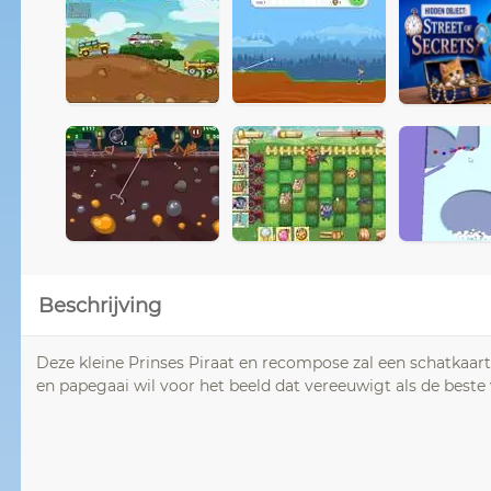
Beschrijving
Deze kleine Prinses Piraat en recompose zal een schatkaart 
en papegaai wil voor het beeld dat vereeuwigt als de beste v