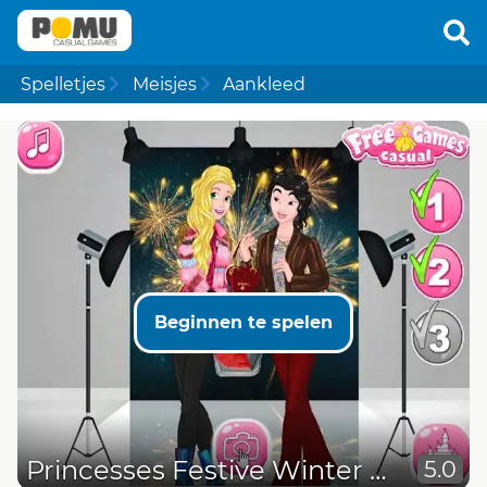
Spelletjes
Meisjes
Aankleed
Beginnen te spelen
Princesses Festive Winter Looks
5.0