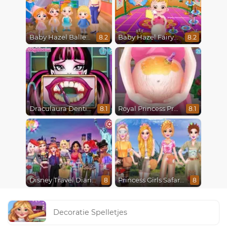
Baby Hazel Ballerina Dance
Baby Hazel Fairyland Ballet
8.2
8.2
Draculaura Dentist
Royal Princess Pregnant
8.1
8.1
Disney Travel Diaries: City Break
Princess Girls Safari Trip
8
8
Decoratie Spelletjes