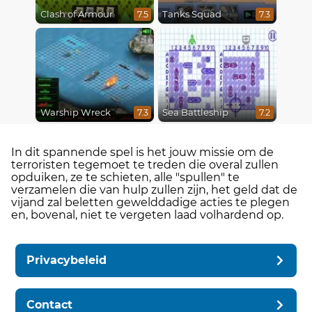
Clash of Armour
Tanks Squad
7.5
7.3
Warship Wreck
Sea Battleship
7.3
7.2
In dit spannende spel is het jouw missie om de
terroristen tegemoet te treden die overal zullen
opduiken, ze te schieten, alle "spullen" te
verzamelen die van hulp zullen zijn, het geld dat de
vijand zal beletten gewelddadige acties te plegen
en, bovenal, niet te vergeten laad volhardend op.
Privacybeleid
Contact