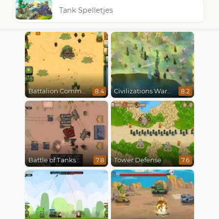
Tank Spelletjes
Battalion Commander
Civilizations Wars Master Edition
8.4
8.2
Battle of Tanks
Tower Defense
7.8
7.6