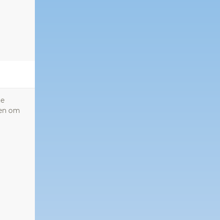
te
ben om