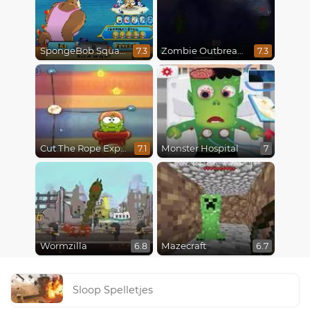
SpongeBob SquarePants : Monster Island Adventures
Zombie Outbreak Arena
7.3
7.3
Cut The Rope Experiments
Monster Hospital
7.1
7
Wormzilla
Mazecraft
6.8
6.7
Sloop Spelletjes