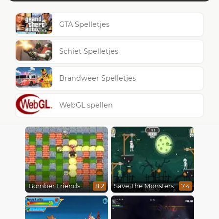
GTA Spelletjes
Schiet Spelletjes
Brandweer Spelletjes
WebGL spellen
Bomber Friends
Save The Monsters
8.2
7.4