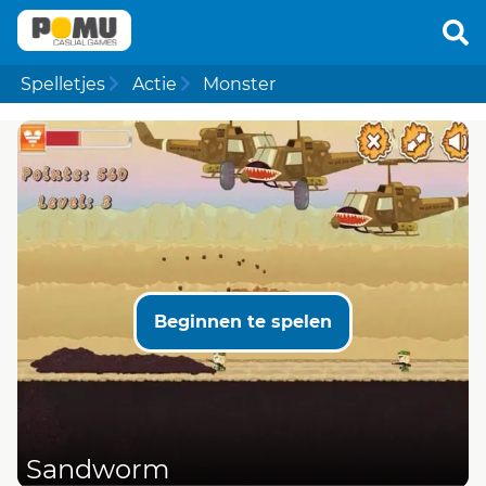
Spelletjes
Actie
Monster
Beginnen te spelen
Sandworm