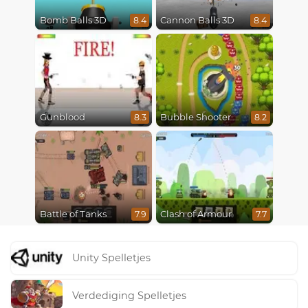
Bomb Balls 3D
Cannon Balls 3D
8.4
8.4
Gunblood
Bubble Shooter Online
8.3
8.2
Battle of Tanks
Clash of Armour
7.9
7.7
Unity Spelletjes
Verdediging Spelletjes