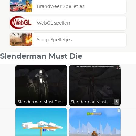
Brandweer Spelletjes
WebGL spellen
Sloop Spelletjes
Slenderman Must Die
Slenderman Must Die : Abandoned Graveyard
Slenderman Must Die : Dead Space
5