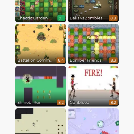
Chaotic Garden
Balls vs Zombies
9.1
8.8
Battalion Commander
Bomber Friends
8.4
8.3
Shinobi Run
Gunblood
8.2
8.2