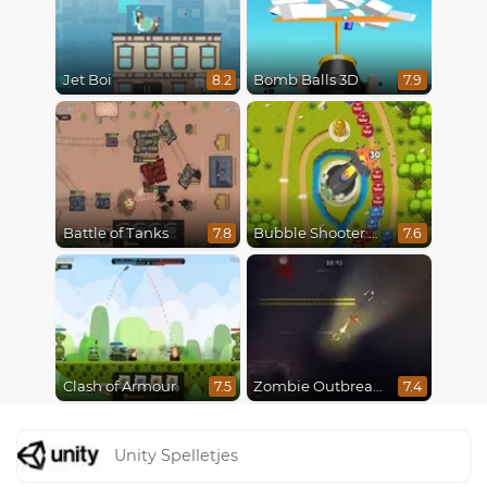
Jet Boi
Bomb Balls 3D
8.2
7.9
Battle of Tanks
Bubble Shooter Online
7.8
7.6
Clash of Armour
Zombie Outbreak Arena
7.5
7.4
Unity Spelletjes