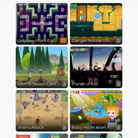
Odyssey From Earth To Space
Danger Mouse Ultimate
7.1
5
Ben 10 Steam Camp
Planet of Kaz
5
5
Aliens Attack
Baby Hazel Alien Friend
5
5