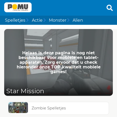
Spelletjes
Actie
Monster
Alien
Helaas is deze pagina is nog niet
beschikbaar voor mobiele en tablet-
apparaten. Zorg ervoor dat u check
hieronder onze TOP kwaliteit mobiele
games!
Star Mission
Zombie Spelletjes