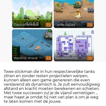
Clash of Armour
Tanks Squad
7.5
7.3
Warship Wreck
Sea Battleship
7.3
7.2
Twee stickman die in hun respectievelijke tanks
zitten en zonder resten projectielen werpen,
kunnen alleen een game genereren die even
verslavend als dynamisch is. Je zult eenvoudigweg
afstand en kracht moeten berekenen en schieten.
Met twee successen zul je de vijand vernietigen ...
maar haast je omdat hij niet van plan is om je weg
te laten komen met de jouwe.