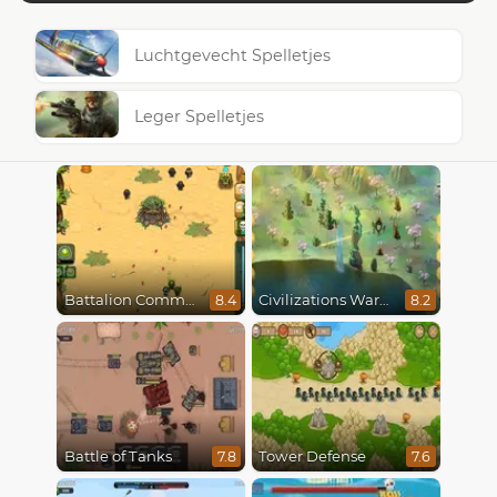
Luchtgevecht Spelletjes
Leger Spelletjes
Battalion Commander
Civilizations Wars Master Edition
8.4
8.2
Battle of Tanks
Tower Defense
7.8
7.6