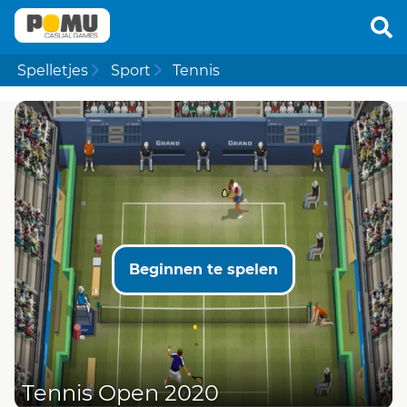
Spelletjes
Sport
Tennis
Beginnen te spelen
Tennis Open 2020