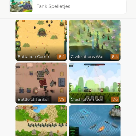
Tank Spelletjes
Battalion Commander
Civilizations Wars Master Edition
8.4
8.4
Battle of Tanks
Clash of Armour
7.9
7.6