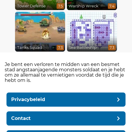
Tower Defense
Warship Wreck
7.5
7.4
Tanks Squad
Sea Battleship
7.3
7.3
Je bent een verloren te midden van een besmet
stad angstaanjagende monsters soldaat en je hebt
om ze allemaal te vernietigen voordat de tijd die je
hebt om is.
Privacybeleid
Contact