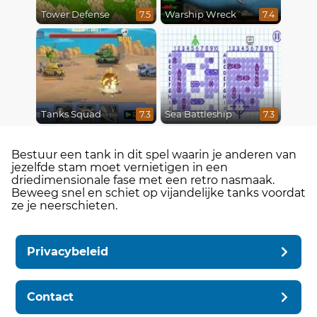
Tower Defense
Warship Wreck
7.5
7.4
Tanks Squad
Sea Battleship
7.3
7.3
Bestuur een tank in dit spel waarin je anderen van
jezelfde stam moet vernietigen in een
driedimensionale fase met een retro nasmaak.
Beweeg snel en schiet op vijandelijke tanks voordat
ze je neerschieten.
Privacybeleid
Contact