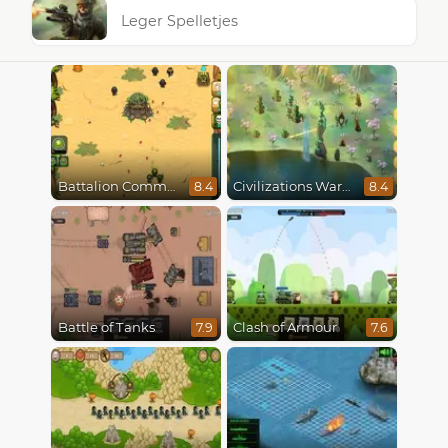
Leger Spelletjes
Battalion Commander
Civilizations Wars Master Edition
8.4
8.4
Battle of Tanks
Clash of Armour
7.9
7.6