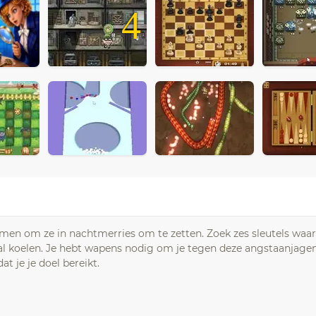
4
omen om ze in nachtmerries om te zetten. Zoek zes sleutels waa
zal koelen. Je hebt wapens nodig om je tegen deze angstaanjag
t je je doel bereikt.