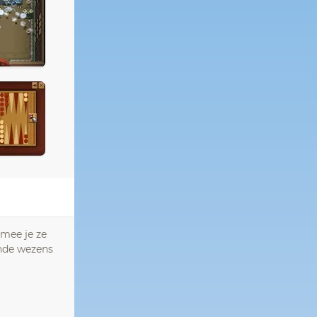
rmee je ze
ende wezens