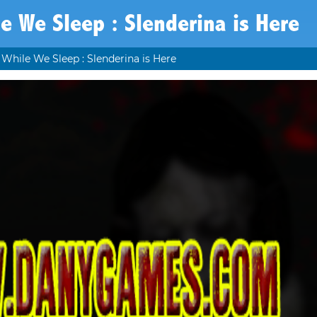
e We Sleep : Slenderina is Here
While We Sleep : Slenderina is Here