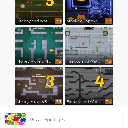
Fireboy and Watergirl 5 : Elements
Monkey Happy : Stage 0112
7.8
7.7
Money Movers Maker
Fireboy and Watergirl in The Ice Temple
7.6
7.6
3
4
Money Movers 3: Guard Duty
Fireboy and Watergirl 4 : Crystal Temple
7.5
7.4
Puzzel Spelletjes