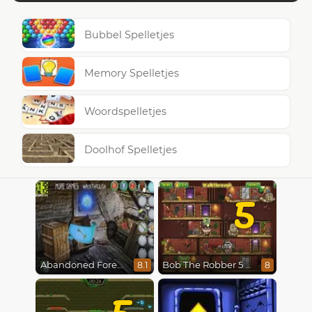
Bubbel Spelletjes
Memory Spelletjes
Woordspelletjes
Doolhof Spelletjes
5
Abandoned Forest House
Bob The Robber 5 The Temple Adventure
8.1
8
5