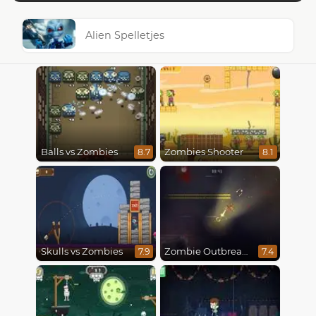
Alien Spelletjes
Balls vs Zombies
Zombies Shooter
8.7
8.1
Skulls vs Zombies
Zombie Outbreak Arena
7.9
7.4