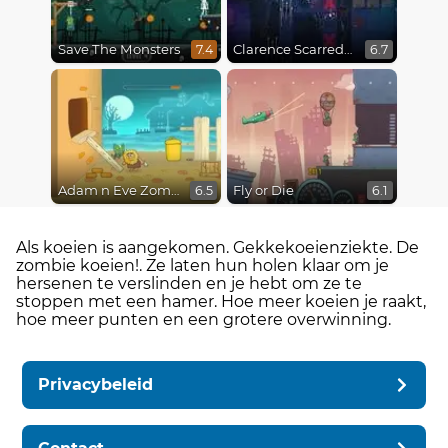
Save The Monsters
Clarence Scarred Silly
7.4
6.7
Adam n Eve Zombies
Fly or Die
6.5
6.1
Als koeien is aangekomen. Gekkekoeienziekte. De
zombie koeien!. Ze laten hun holen klaar om je
hersenen te verslinden en je hebt om ze te
stoppen met een hamer. Hoe meer koeien je raakt,
hoe meer punten en een grotere overwinning.
Privacybeleid