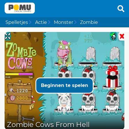
Spelletjes
Actie
Monster
Zombie
Beginnen te spelen
Zombie Cows From Hell