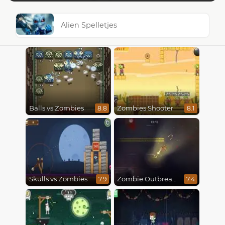
Alien Spelletjes
Balls vs Zombies
Zombies Shooter
8.8
8.1
Skulls vs Zombies
Zombie Outbreak Arena
7.9
7.4