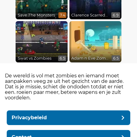
Save The Monsters
Clarence Scarred Silly
7.4
6.9
Swat vs Zombies
Adam n Eve Zombies
6.5
6.5
De wereld is vol met zombies en iemand moet
aanpakken veeg ze uit het gezicht van de aarde.
Dat is je missie, schiet de ondoden totdat er niet
een. roeien paar meer, betere wapens en je zult
voordelen.
Privacybeleid