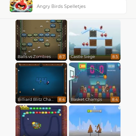
Angry Birds Spelletjes
Balls vs Zombies
Castle Siege
8.7
8.5
Billiard Blitz Challenge
Basket Champs
8.4
8.4