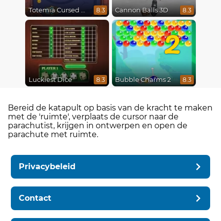
Totemia Cursed Marbles
Cannon Balls 3D
8.3
8.3
2
Luckiest Dice
Bubble Charms 2
8.3
8.3
Bereid de katapult op basis van de kracht te maken
met de 'ruimte', verplaats de cursor naar de
parachutist, krijgen in ontwerpen en open de
parachute met ruimte.
Privacybeleid
Contact