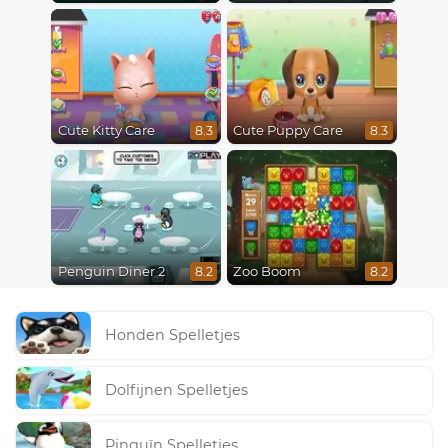
Cute Kitty Care
Cute Puppy Care
8.3
8.3
Penguin Diner 2
Zoo Boom
8.2
8.2
Honden Spelletjes
Dolfijnen Spelletjes
Pinguïn Spelletjes