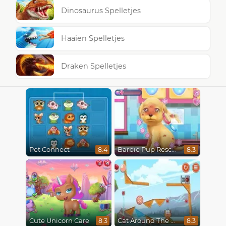
Dinosaurus Spelletjes
Haaien Spelletjes
Draken Spelletjes
Pet Connect
Barbie Pup Rescue
8.4
8.3
Cute Unicorn Care
Cat Around The World
8.3
8.3