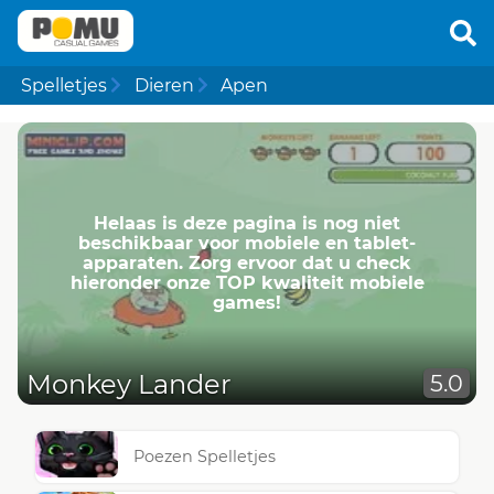
Spelletjes
Dieren
Apen
Helaas is deze pagina is nog niet
beschikbaar voor mobiele en tablet-
apparaten. Zorg ervoor dat u check
hieronder onze TOP kwaliteit mobiele
games!
Monkey Lander
5.0
Poezen Spelletjes