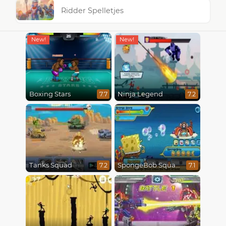
Ridder Spelletjes
Boxing Stars
Ninja Legend
7.7
7.2
Tanks Squad
SpongeBob SquarePants : Monster Island Adventures
7.2
7.1