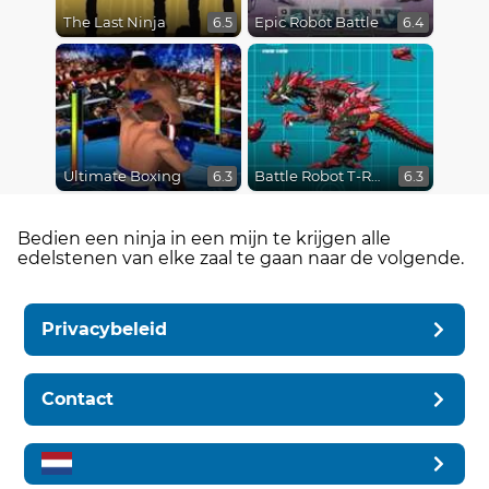
The Last Ninja
Epic Robot Battle
6.5
6.4
Ultimate Boxing
Battle Robot T-Rex Age
6.3
6.3
Bedien een ninja in een mijn te krijgen alle
edelstenen van elke zaal te gaan naar de volgende.
Privacybeleid
Contact