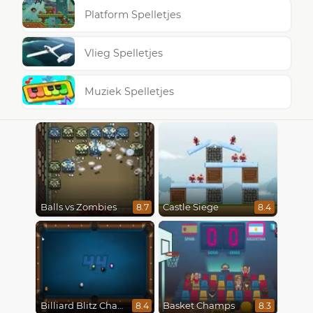
Platform Spelletjes
Vlieg Spelletjes
Muziek Spelletjes
Balls vs Zombies
Castle Siege
8.7
8.4
Billiard Blitz Challenge
Basket Champs
8.4
8.3