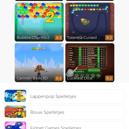
2
Bubble Charms 2
Totemia Cursed Marbles
8.3
8.3
Cannon Balls 3D
Luckiest Dice
8.3
8.2
Lappenpop Spelletjes
Bouw Spelletjes
Fidget Games Spelletjes