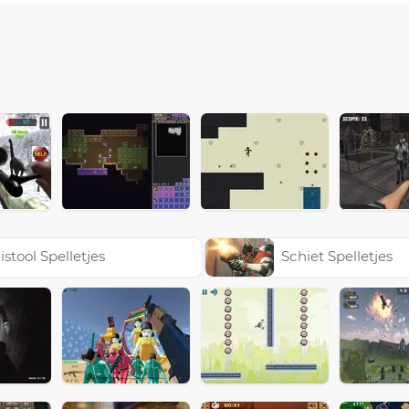
istool Spelletjes
Schiet Spelletjes