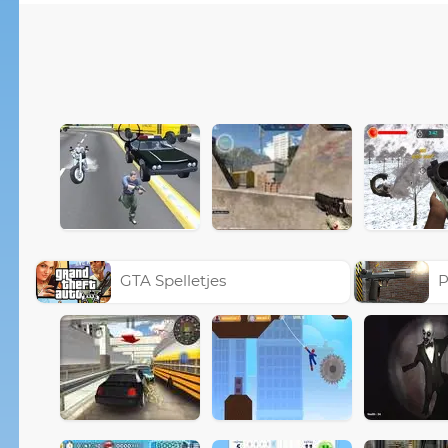
GTA Spelletjes
P