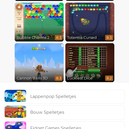
Bubble Charms 2
Totemia Cursed Marbles
8.3
8.3
Cannon Balls 3D
Luckiest Dice
8.3
8.2
Lappenpop Spelletjes
Bouw Spelletjes
Fidget Games Spelletjes