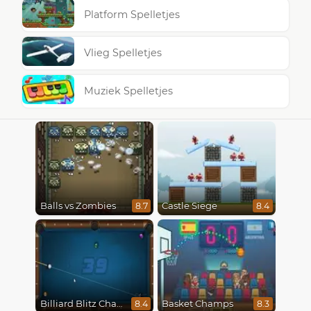
Platform Spelletjes
Vlieg Spelletjes
Muziek Spelletjes
Balls vs Zombies
Castle Siege
8.7
8.4
Billiard Blitz Challenge
Basket Champs
8.4
8.3