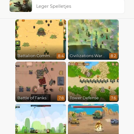
Leger Spelletjes
Battalion Commander
Civilizations Wars Master Edition
8.4
8.2
Battle of Tanks
Tower Defense
7.8
7.6