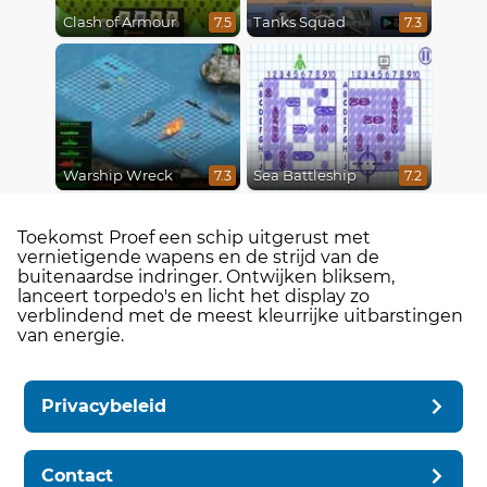
Clash of Armour
Tanks Squad
7.5
7.3
Warship Wreck
Sea Battleship
7.3
7.2
Toekomst Proef een schip uitgerust met
vernietigende wapens en de strijd van de
buitenaardse indringer. Ontwijken bliksem,
lanceert torpedo's en licht het display zo
verblindend met de meest kleurrijke uitbarstingen
van energie.
Privacybeleid
Contact