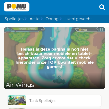
Spelletjes
Actie
Oorlog
Luchtgevecht
Helaas is deze pagina is nog niet
beschikbaar voor mobiele en tablet-
apparaten. Zorg ervoor dat u check
hieronder onze TOP kwaliteit mobiele
games!
Air Wings
Tank Spelletjes