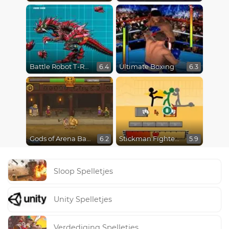
Battle Robot T-Rex Age
Ultimate Boxing
6.4
6.3
Gods of Arena Battles
Stickman Fighter Epic Battles
6.2
5.9
Sloop Spelletjes
Unity Spelletjes
Verdediging Spelletjes