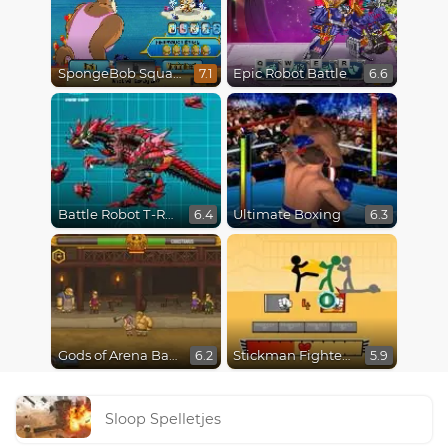
SpongeBob SquarePants : Monster Island Adventures
Epic Robot Battle
7.1
6.6
Battle Robot T-Rex Age
Ultimate Boxing
6.4
6.3
Gods of Arena Battles
Stickman Fighter Epic Battles
6.2
5.9
Sloop Spelletjes