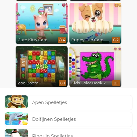
Cute Kitty Care
Puppy Fun Care
8.4
8.2
Zoo Boom
Kids Color Book 2
8.1
8.1
Apen Spelletjes
Dolfijnen Spelletjes
Pinguïn Spelletjes