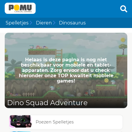
Spelletjes
Dieren
Dinosaurus
Helaas is deze pagina is nog niet
beschikbaar voor mobiele en tablet-
apparaten. Zorg ervoor dat u check
hieronder onze TOP kwaliteit mobiele
games!
Dino Squad Adventure
Poezen Spelletjes