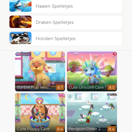
Haaien Spelletjes
Draken Spelletjes
Honden Spelletjes
Barbie Pup Rescue
Cute Unicorn Care
8.7
8.5
Cute Puppy Care
Penguin Diner 2
8.4
8.4