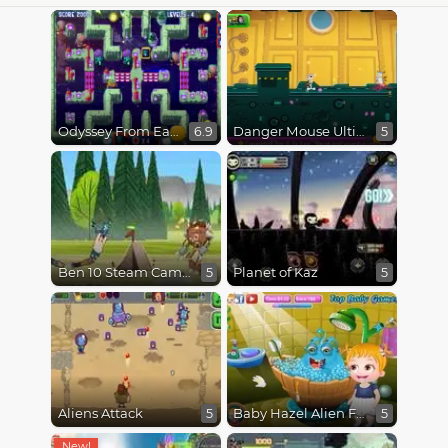
Odyssey From Earth To Space
Danger Mouse Ultimate
6.9
5
Ben 10 Steam Camp
Planet of Kaz
5
5
Aliens Attack
Baby Hazel Alien Friend
5
5