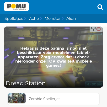
Spelletjes
Actie
Monster
Alien
Helaas is deze pagina is nog niet
beschikbaar voor mobiele en tablet-
apparaten. Zorg ervoor dat u check
hieronder onze TOP kwaliteit mobiele
games!
Dread Station
Zombie Spelletjes