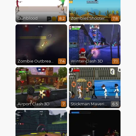
Gunblood
Zombies Shooter
8.2
7.8
Zombie Outbreak Arena
Winter Clash 3D
7.4
7.1
Airport Clash 3D
Stickman Maverick: Bad Boys Killer
7
6.5