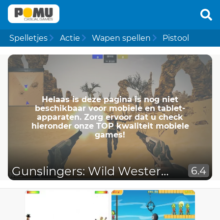
Spelletjes
Actie
Wapen spellen
Pistool
Helaas is deze pagina is nog niet
beschikbaar voor mobiele en tablet-
apparaten. Zorg ervoor dat u check
hieronder onze TOP kwaliteit mobiele
games!
Gunslingers: Wild Western Wolf
6.4