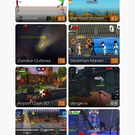
Gunblood
Zombies Shooter
8.3
8.2
Zombie Outbreak Arena
Stickman Maverick: Bad Boys Killer
7.5
7.3
Airport Clash 3D
Venge.io
7.2
6.8