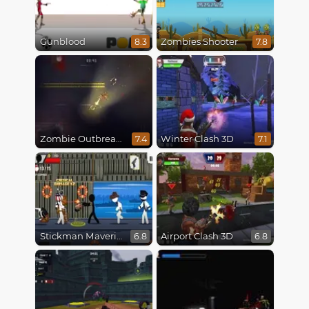
Gunblood
Zombies Shooter
8.3
7.8
Zombie Outbreak Arena
Winter Clash 3D
7.4
7.1
Stickman Maverick: Bad Boys Killer
Airport Clash 3D
6.8
6.8