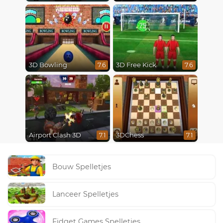
3D Bowling
3D Free Kick
7.6
7.6
Airport Clash 3D
3DChess
7.1
7.1
Bouw Spelletjes
Lanceer Spelletjes
Fidget Games Spelletjes