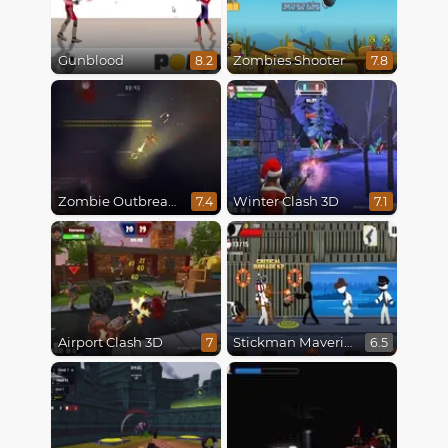
Gunblood
Zombies Shooter
8.2
7.8
Zombie Outbreak Arena
Winter Clash 3D
7.4
7.1
Airport Clash 3D
Stickman Maverick: Bad Boys Killer
7
6.5