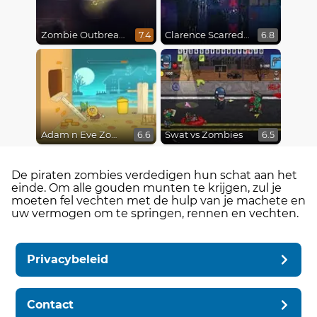
Zombie Outbreak Arena
Clarence Scarred Silly
7.4
6.8
Adam n Eve Zombies
Swat vs Zombies
6.6
6.5
De piraten zombies verdedigen hun schat aan het
einde. Om alle gouden munten te krijgen, zul je
moeten fel vechten met de hulp van je machete en
uw vermogen om te springen, rennen en vechten.
Privacybeleid
Contact