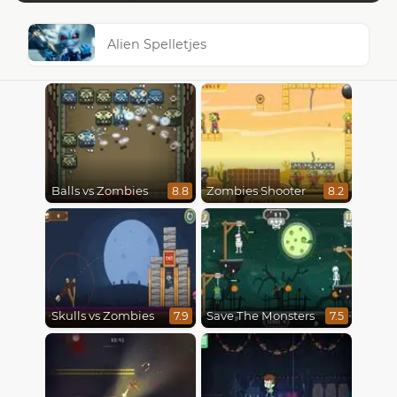
Alien Spelletjes
Balls vs Zombies
Zombies Shooter
8.8
8.2
Skulls vs Zombies
Save The Monsters
7.9
7.5